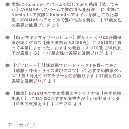
実際にKaminiiヘアバームを試してみた感想【試してみ
た】AYAMARヘアバームで髪の悩みを解決！
に
実際に
Kaminiiヘア実際にKaminiiヘアオイルを試してみた感
想！AYAMARヘアオイルで髪の悩みを解決！｜37歳女性
の美容と健康ブログ
より
【Diorマキシマイザーレビュー】唇がぷっくり&5時間保
湿が続くグロス【楽天送料込み3459円】
に
2018年に買
って本当によかった、おすすめ最新コスメ10選【30代女
子が選定する】｜37歳女性の美容と健康ブログ
より
【ゾゾヒート】計測結果でヒートテックTを買ってみた
【感想・評価・サイズ選びのコツ】
に
おすすめ防寒グッ
ズ11選！冷え性のアラサー女性が語ります｜37歳女性の
美容と健康ブログ
より
【簡単】DAIGOおすすめ美肌スキンケア方法【科学的根
拠あり】
に
DAIGOおすすめ集中力が上がる野菜サラダ
【科学的根拠あり】｜ゴモブロ
より
アーカイブ