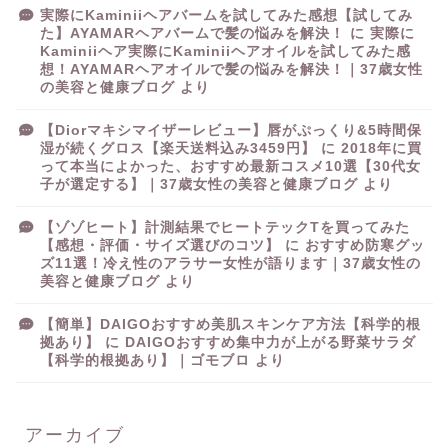
実際にKaminiiヘアバームを試してみた感想【試してみ
た】AYAMARヘアバームで髪の悩みを解決！
に
実際に
Kaminiiヘア実際にKaminiiヘアオイルを試してみた感
想！AYAMARヘアオイルで髪の悩みを解決！｜37歳女性
の美容と健康ブログ
より
【Diorマキシマイザーレビュー】唇がぷっくり&5時間保
湿が続くグロス【楽天送料込み3459円】
に
2018年に買
って本当によかった、おすすめ最新コスメ10選【30代女
子が選定する】｜37歳女性の美容と健康ブログ
より
【ゾゾヒート】計測結果でヒートテックTを買ってみた
【感想・評価・サイズ選びのコツ】
に
おすすめ防寒グッ
ズ11選！冷え性のアラサー女性が語ります｜37歳女性の
美容と健康ブログ
より
【簡単】DAIGOおすすめ美肌スキンケア方法【科学的根
拠あり】
に
DAIGOおすすめ集中力が上がる野菜サラダ
【科学的根拠あり】｜ゴモブロ
より
アーカイブ