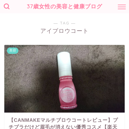
37歳女性の美容と健康ブログ
― TAG ―
アイブロウコート
美容
【CANMAKEマルチブロウコートレビュー】プ
チプラだけど眉毛が消えない優秀コスメ【楽天