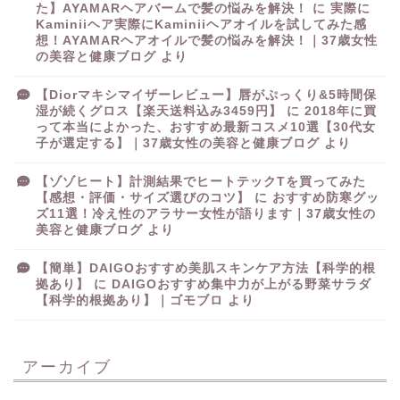
た】AYAMARヘアバームで髪の悩みを解決！
に
実際に
Kaminiiヘア実際にKaminiiヘアオイルを試してみた感
想！AYAMARヘアオイルで髪の悩みを解決！｜37歳女性
の美容と健康ブログ
より
【Diorマキシマイザーレビュー】唇がぷっくり&5時間保
湿が続くグロス【楽天送料込み3459円】
に
2018年に買
って本当によかった、おすすめ最新コスメ10選【30代女
子が選定する】｜37歳女性の美容と健康ブログ
より
【ゾゾヒート】計測結果でヒートテックTを買ってみた
【感想・評価・サイズ選びのコツ】
に
おすすめ防寒グッ
ズ11選！冷え性のアラサー女性が語ります｜37歳女性の
美容と健康ブログ
より
【簡単】DAIGOおすすめ美肌スキンケア方法【科学的根
拠あり】
に
DAIGOおすすめ集中力が上がる野菜サラダ
【科学的根拠あり】｜ゴモブロ
より
アーカイブ