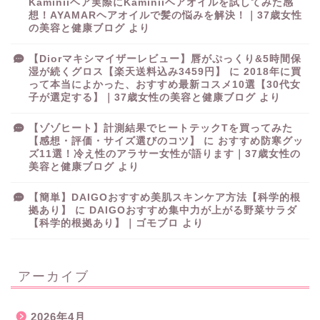
Kaminiiヘア実際にKaminiiヘアオイルを試してみた感
想！AYAMARヘアオイルで髪の悩みを解決！｜37歳女性
の美容と健康ブログ
より
【Diorマキシマイザーレビュー】唇がぷっくり&5時間保
湿が続くグロス【楽天送料込み3459円】
に
2018年に買
って本当によかった、おすすめ最新コスメ10選【30代女
子が選定する】｜37歳女性の美容と健康ブログ
より
【ゾゾヒート】計測結果でヒートテックTを買ってみた
【感想・評価・サイズ選びのコツ】
に
おすすめ防寒グッ
ズ11選！冷え性のアラサー女性が語ります｜37歳女性の
美容と健康ブログ
より
【簡単】DAIGOおすすめ美肌スキンケア方法【科学的根
拠あり】
に
DAIGOおすすめ集中力が上がる野菜サラダ
【科学的根拠あり】｜ゴモブロ
より
アーカイブ
2026年4月