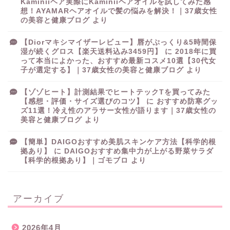
Kaminiiヘア実際にKaminiiヘアオイルを試してみた感
想！AYAMARヘアオイルで髪の悩みを解決！｜37歳女性
の美容と健康ブログ
より
【Diorマキシマイザーレビュー】唇がぷっくり&5時間保
湿が続くグロス【楽天送料込み3459円】
に
2018年に買
って本当によかった、おすすめ最新コスメ10選【30代女
子が選定する】｜37歳女性の美容と健康ブログ
より
【ゾゾヒート】計測結果でヒートテックTを買ってみた
【感想・評価・サイズ選びのコツ】
に
おすすめ防寒グッ
ズ11選！冷え性のアラサー女性が語ります｜37歳女性の
美容と健康ブログ
より
【簡単】DAIGOおすすめ美肌スキンケア方法【科学的根
拠あり】
に
DAIGOおすすめ集中力が上がる野菜サラダ
【科学的根拠あり】｜ゴモブロ
より
アーカイブ
2026年4月