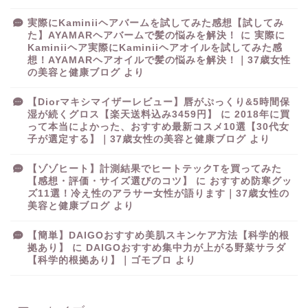
実際にKaminiiヘアバームを試してみた感想【試してみ
た】AYAMARヘアバームで髪の悩みを解決！
に
実際に
Kaminiiヘア実際にKaminiiヘアオイルを試してみた感
想！AYAMARヘアオイルで髪の悩みを解決！｜37歳女性
の美容と健康ブログ
より
【Diorマキシマイザーレビュー】唇がぷっくり&5時間保
湿が続くグロス【楽天送料込み3459円】
に
2018年に買
って本当によかった、おすすめ最新コスメ10選【30代女
子が選定する】｜37歳女性の美容と健康ブログ
より
【ゾゾヒート】計測結果でヒートテックTを買ってみた
【感想・評価・サイズ選びのコツ】
に
おすすめ防寒グッ
ズ11選！冷え性のアラサー女性が語ります｜37歳女性の
美容と健康ブログ
より
【簡単】DAIGOおすすめ美肌スキンケア方法【科学的根
拠あり】
に
DAIGOおすすめ集中力が上がる野菜サラダ
【科学的根拠あり】｜ゴモブロ
より