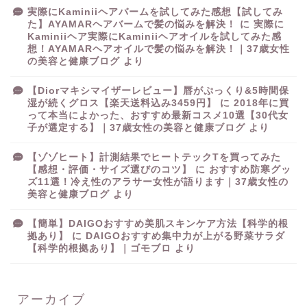
実際にKaminiiヘアバームを試してみた感想【試してみ
た】AYAMARヘアバームで髪の悩みを解決！
に
実際に
Kaminiiヘア実際にKaminiiヘアオイルを試してみた感
想！AYAMARヘアオイルで髪の悩みを解決！｜37歳女性
の美容と健康ブログ
より
【Diorマキシマイザーレビュー】唇がぷっくり&5時間保
湿が続くグロス【楽天送料込み3459円】
に
2018年に買
って本当によかった、おすすめ最新コスメ10選【30代女
子が選定する】｜37歳女性の美容と健康ブログ
より
【ゾゾヒート】計測結果でヒートテックTを買ってみた
【感想・評価・サイズ選びのコツ】
に
おすすめ防寒グッ
ズ11選！冷え性のアラサー女性が語ります｜37歳女性の
美容と健康ブログ
より
【簡単】DAIGOおすすめ美肌スキンケア方法【科学的根
拠あり】
に
DAIGOおすすめ集中力が上がる野菜サラダ
【科学的根拠あり】｜ゴモブロ
より
アーカイブ