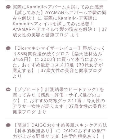
実際にKaminiiヘアバームを試してみた感想
【試してみた】AYAMARヘアバームで髪の悩
みを解決！
に
実際にKaminiiヘア実際に
Kaminiiヘアオイルを試してみた感想！
AYAMARヘアオイルで髪の悩みを解決！｜37
歳女性の美容と健康ブログ
より
【Diorマキシマイザーレビュー】唇がぷっく
り&5時間保湿が続くグロス【楽天送料込み
3459円】
に
2018年に買って本当によかっ
た、おすすめ最新コスメ10選【30代女子が
選定する】｜37歳女性の美容と健康ブログ
より
【ゾゾヒート】計測結果でヒートテックTを
買ってみた【感想・評価・サイズ選びのコ
ツ】
に
おすすめ防寒グッズ11選！冷え性の
アラサー女性が語ります｜37歳女性の美容と
健康ブログ
より
【簡単】DAIGOおすすめ美肌スキンケア方法
【科学的根拠あり】
に
DAIGOおすすめ集中
力が上がる野菜サラダ【科学的根拠あり】｜