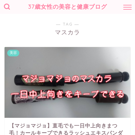
37歳女性の美容と健康ブログ
― TAG ―
マスカラ
美容
【マジョマジョ】直毛でも一日中上向きまつ
毛！カールキープできるラッシュエキスパンダ