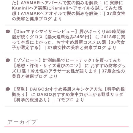
た】AYAMARヘアバームで髪の悩みを解決！
に
実際に
Kaminiiヘア実際にKaminiiヘアオイルを試してみた感
想！AYAMARヘアオイルで髪の悩みを解決！｜37歳女性
の美容と健康ブログ
より
【Diorマキシマイザーレビュー】唇がぷっくり&5時間保
湿が続くグロス【楽天送料込み3459円】
に
2018年に買
って本当によかった、おすすめ最新コスメ10選【30代女
子が選定する】｜37歳女性の美容と健康ブログ
より
【ゾゾヒート】計測結果でヒートテックTを買ってみた
【感想・評価・サイズ選びのコツ】
に
おすすめ防寒グッ
ズ11選！冷え性のアラサー女性が語ります｜37歳女性の
美容と健康ブログ
より
【簡単】DAIGOおすすめ美肌スキンケア方法【科学的根
拠あり】
に
DAIGOおすすめ集中力が上がる野菜サラダ
【科学的根拠あり】｜ゴモブロ
より
アーカイブ