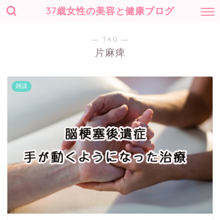
37歳女性の美容と健康ブログ
― TAG ―
片麻痺
雑談