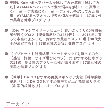
実際にKaminiiヘアバームを試してみた感想【試してみ
た】AYAMARヘアバームで髪の悩みを解決！
に
実際に
Kaminiiヘア実際にKaminiiヘアオイルを試してみた感
想！AYAMARヘアオイルで髪の悩みを解決！｜37歳女性
の美容と健康ブログ
より
【Diorマキシマイザーレビュー】唇がぷっくり&5時間保
湿が続くグロス【楽天送料込み3459円】
に
2018年に買
って本当によかった、おすすめ最新コスメ10選【30代女
子が選定する】｜37歳女性の美容と健康ブログ
より
【ゾゾヒート】計測結果でヒートテックTを買ってみた
【感想・評価・サイズ選びのコツ】
に
おすすめ防寒グッ
ズ11選！冷え性のアラサー女性が語ります｜37歳女性の
美容と健康ブログ
より
【簡単】DAIGOおすすめ美肌スキンケア方法【科学的根
拠あり】
に
DAIGOおすすめ集中力が上がる野菜サラダ
【科学的根拠あり】｜ゴモブロ
より
アーカイブ