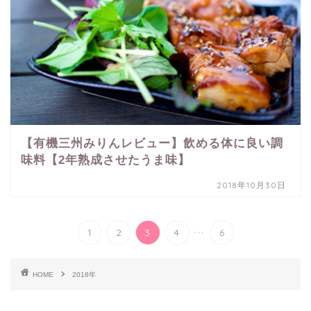
【有機三州みりんレビュー】飲める体に良い調
味料【2年熟成させたうま味】
2018年10月30日
...
1
2
3
4
6
HOME
2018年