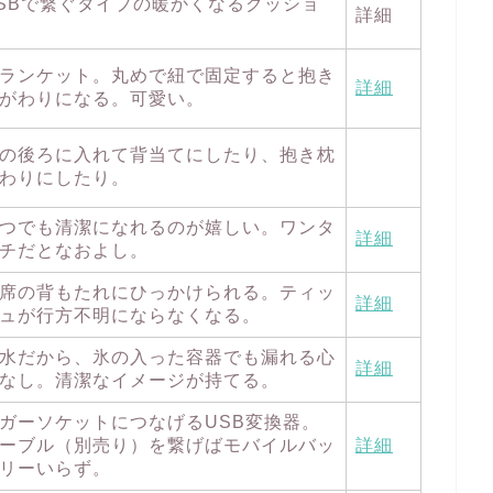
SBで繋ぐタイプの暖かくなるクッショ
詳細
ランケット。丸めで紐で固定すると抱き
詳細
がわりになる。可愛い。
の後ろに入れて背当てにしたり、抱き枕
わりにしたり。
つでも清潔になれるのが嬉しい。ワンタ
詳細
チだとなおよし。
席の背もたれにひっかけられる。ティッ
詳細
ュが行方不明にならなくなる。
水だから、氷の入った容器でも漏れる心
詳細
なし。清潔なイメージが持てる。
ガーソケットにつなげるUSB変換器。
ーブル（別売り）を繋げばモバイルバッ
詳細
リーいらず。