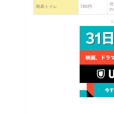
渋
簡易トイレ
780円
の
ス