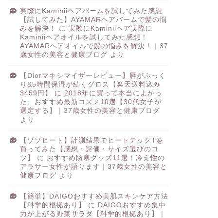
実際にKaminiiヘアバームを試してみた感想
【試してみた】AYAMARヘアバームで髪の悩
みを解決！
に
実際にKaminiiヘア実際に
Kaminiiヘアオイルを試してみた感想！
AYAMARヘアオイルで髪の悩みを解決！｜37
歳女性の美容と健康ブログ
より
【Diorマキシマイザーレビュー】唇がぷっく
り&5時間保湿が続くグロス【楽天送料込み
3459円】
に
2018年に買って本当によかっ
た、おすすめ最新コスメ10選【30代女子が
選定する】｜37歳女性の美容と健康ブログ
より
【ゾゾヒート】計測結果でヒートテックTを
買ってみた【感想・評価・サイズ選びのコ
ツ】
に
おすすめ防寒グッズ11選！冷え性の
アラサー女性が語ります｜37歳女性の美容と
健康ブログ
より
【簡単】DAIGOおすすめ美肌スキンケア方法
【科学的根拠あり】
に
DAIGOおすすめ集中
力が上がる野菜サラダ【科学的根拠あり】｜