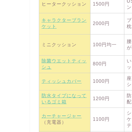
U
ヒータークッション
1500円
ン
キャラクターブラン
ブ
2000円
ケット
枕
腰
ミニクッション
100円均一
が
除菌ウエットティッ
い
800円
シュ
ッ
座
ティッシュカバー
1000円
シ
防水タイプになって
防
1200円
いるゴミ箱
配
シ
カーチャージャー
1100円
ケ
（充電器）
テ